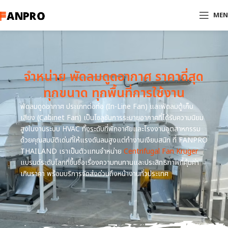
ME
จำหน่าย พัดลมดูดอากาศ ราคาดี่สุด
ทุกขนาด ทุกพื้นที่การใช้งาน
พัดลมดูดอากาศ ประเภทต่อท่อ (In-Line Fan) และพัดลมตู้เก็บ
เสียง (Cabinet Fan) เป็นโซลูชันการระบายอากาศที่ได้รับความนิยม
สูงในงานระบบ HVAC ทั้งระดับที่พักอาศัยและโรงงานอุตสาหกรรม
ด้วยคุณสมบัติเด่นที่ให้แรงดันลมสูงแต่ทำงานเงียบสนิท ที่ FANPRO
THAILAND เราเป็นตัวแทนจำหน่าย
Centrifugal Fan Kruger
แบรนด์ระดับโลกที่ขึ้นชื่อเรื่องความทนทานและประสิทธิภาพที่คุ้มค่า
เกินราคา พร้อมบริการจัดส่งด่วนถึงหน้างานทั่วประเทศ