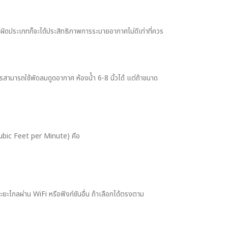
ิดประเภทก็จะได้ประสิทธิภาพการระบายอากาศไม่ดีเท่าที่ควร
สามารถใช้พัดลมดูดอากาศ ห้องน้ํา 6-8 นิ้วได้ แต่ถ้าขนาด
ubic Feet per Minute) คือ
ะยะไกลผ่าน WiFi หรือฟังก์ชันอื่น ถ้าเลือกได้ตรงตาม