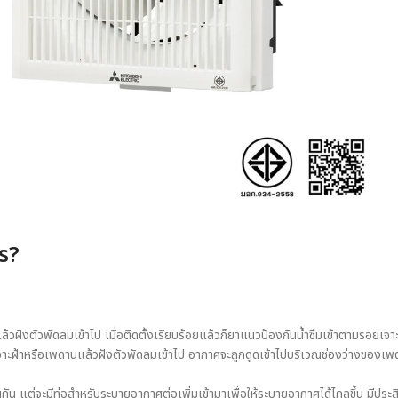
ไร?
วฝังตัวพัดลมเข้าไป เมื่อติดตั้งเรียบร้อยแล้วก็ยาแนวป้องกันน้ำซึมเข้าตามรอยเจาะ
ะฝ้าหรือเพดานแล้วฝังตัวพัดลมเข้าไป อากาศจะถูกดูดเข้าไปบริเวณช่องว่างของเพดาน
กัน แต่จะมีท่อสำหรับระบายอากาศต่อเพิ่มเข้ามาเพื่อให้ระบายอากาศได้ไกลขึ้น มีประ