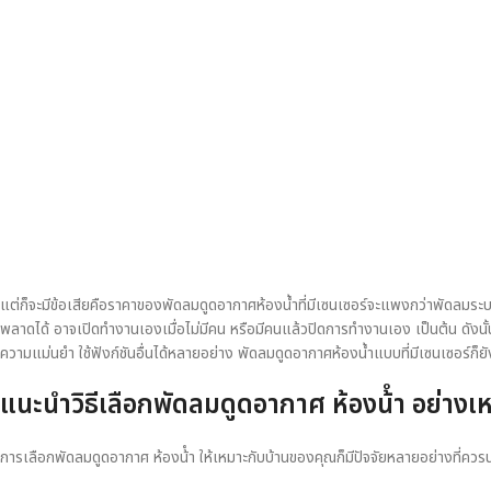
แต่ก็จะมีข้อเสียคือราคาของพัดลมดูดอากาศห้องน้ำที่มีเซนเซอร์จะแพงกว่าพัดลมร
พลาดได้ อาจเปิดทำงานเองเมื่อไม่มีคน หรือมีคนแล้วปิดการทำงานเอง เป็นต้น ดังน
ความแม่นยำ ใช้ฟังก์ชันอื่นได้หลายอย่าง พัดลมดูดอากาศห้องน้ำแบบที่มีเซนเซอร์ก็ยังไ
แนะนำวิธีเลือก
พัดลมดูดอากาศ ห้องน้ํา
อย่างเ
การเลือกพัดลมดูดอากาศ ห้องน้ํา ให้เหมาะกับบ้านของคุณก็มีปัจจัยหลายอย่างที่ควร