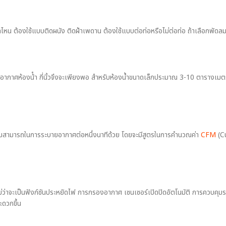
 ต้องใช้แบบติดผนัง ติดฝ้าเพดาน ต้องใช้แบบต่อท่อหรือไม่ต่อท่อ ถ้าเลือกพัดลมผ
ูดอากาศห้องน้ํา กี่นิ้วจึงจะเพียงพอ สำหรับห้องน้ำขนาดเล็กประมาณ 3-10 ตารางเมตร
ความสามารถในการระบายอากาศต่อหนึ่งนาทีด้วย โดยจะมีสูตรในการคำนวณค่า
CFM
(C
ไม่ว่าจะเป็นฟังก์ชันประหยัดไฟ การกรองอากาศ เซนเซอร์เปิดปิดอัตโนมัติ การควบคุมร
ะดวกขึ้น