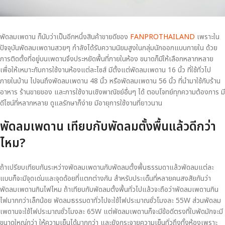
พัดลมเพดาน ก็นับว่าเป็นอีกหนึ่งสินค้าขายดีของ
FANPROTHAILAND
เพราะใน
ปัจจุบันพัดลมเพดานสวยๆ กำลังได้รับความนิยมสูงในกลุ่มนักออกแบบภายใน ด้วย
การติดตั้งที่อยู่บนเพดานจึงประหยัดพื้นที่ภายในห้อง ขนาดก็มีให้เลือกหลากหลาย
เพื่อให้เหมาะกับการใช้งานห้องแต่ละไซส์ มีตั้งแต่พัดลมเพดาน 16 นิ้ว ที่ใช้ทั่วไป
ภายในบ้าน ไปจนถึงพัดลมเพดาน 48 นิ้ว หรือพัดลมเพดาน 56 นิ้ว ที่นำมาใช้กับร้าน
อาหาร ร้านขายของ และการใช้งานเชิงพาณิชย์อื่นๆ ได้ ตอบโจทย์ทุกความต้องการ มี
ดีไซน์ที่หลากหลาย ดูแลรักษาก็ง่าย มีอายุการใช้งานที่ยาวนาน
พัดลมเพดาน เทียบกับพัดลมตั้งพื้นแล้วดีกว่า
ไหม?
ถ้าเปรียบเทียบกันระหว่างพัดลมเพดานกับพัดลมตั้งพื้นธรรมดาแล้วพัดลมแต่ละ
แบบก็จะมีจุดเด่นและจุดด้อยที่แตกต่างกัน สำหรับประเด็นที่หลายคนสงสัยกันว่า
พัดลมเพดานกินไฟไหม ถ้าเทียบกับพัดลมตั้งพื้นทั่วไปแล้วจะถือว่าพัดลมเพดานกิน
ไฟมากกว่าเล็กน้อย พัดลมธรรมดาทั่วไปจะใช้ไฟประมาณชั่วโมงละ 55W ส่วนพัดลม
เพดานจะใช้ไฟประมาณชั่วโมงละ 65W แต่พัดลมเพดานก็จะมีข้อดีตรงที่ใบพัดมักจะมี
ขนาดใหญ่กว่า ให้ความเย็นได้มากกว่า และยังกระจายความเย็นทั่วถึงทั้งห้องเพราะ